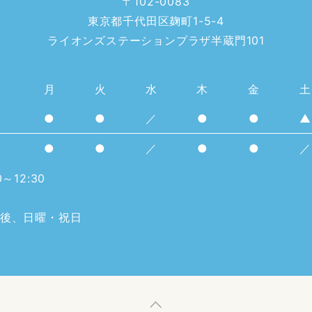
〒102-0083
東京都千代田区麹町1-5-4
ライオンズステーションプラザ半蔵門101
月
火
水
木
金
土
●
●
／
●
●
▲
0
●
●
／
●
●
／
～12:30
後、日曜・祝日