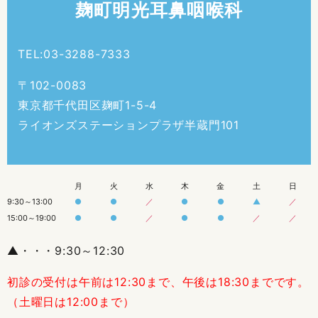
麹町明光耳鼻咽喉科
TEL:03-3288-7333
〒102-0083
東京都千代田区麹町1-5-4
ライオンズステーションプラザ半蔵門101
月
火
水
木
金
土
日
9:30～13:00
●
●
／
●
●
▲
／
15:00～19:00
●
●
／
●
●
／
／
▲・・・9:30～12:30
初診の受付は午前は12:30まで、午後は18:30までです。
（土曜日は12:00まで）