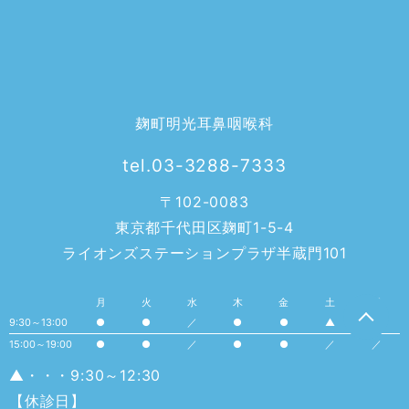
麹町明光耳鼻咽喉科
tel.03-3288-7333
〒102-0083
東京都千代田区麹町1-5-4
ライオンズステーションプラザ半蔵門101
月
火
水
木
金
土
日
9:30～13:00
●
●
／
●
●
▲
／
15:00～19:00
●
●
／
●
●
／
／
▲・・・9:30～12:30
【休診日】