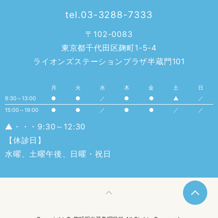
tel.03-3288-7333
〒102-0083
東京都千代田区麹町1-5-4
ライオンズステーションプラザ半蔵門101
月
火
水
木
金
土
日
9:30～13:00
●
●
／
●
●
▲
／
15:00～19:00
●
●
／
●
●
／
／
▲・・・9:30～12:30
【休診日】
水曜、土曜午後、日曜・祝日